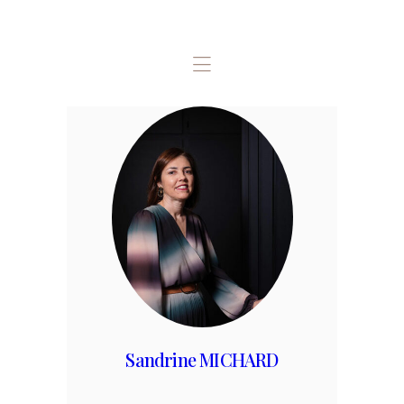
ACCUEIL
LES ASSOCIÉS / LE
CABINET
NOS MISSIONS
OUTILS
L’EQUIPE
CONTACT
Sandrine MICHARD