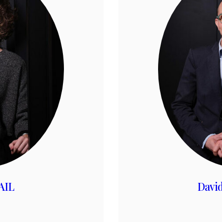
AIL
Davi