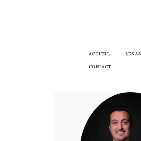
ACCUEIL
LES
ASSOCIÉS /
LE CABINET
ACCUEIL
LES A
NOS
CONTACT
MISSIONS
OUTILS
L’EQUIPE
CONTACT