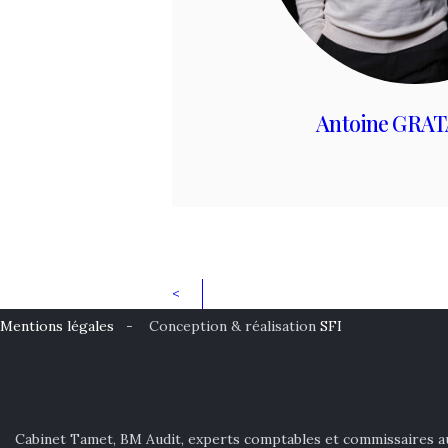
Antoine GRA
Pagination
<
des
Mentions légales
- Conception & réalisation
SFI
publications
Cabinet Tamet, BM Audit, experts comptables et commissaires aux