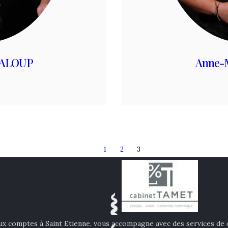
TALOUP
Anne-
PAGE
1
PAGE
2
PAGE
3
 comptes à Saint Etienne, vous accompagne avec des services de co