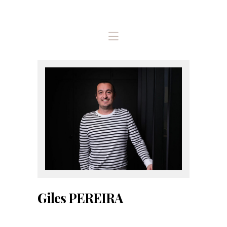
ACCUEIL
LES ASSOCIÉS / LE
CABINET
NOS MISSIONS
OUTILS
L’EQUIPE
CONTACT
Giles PEREIRA