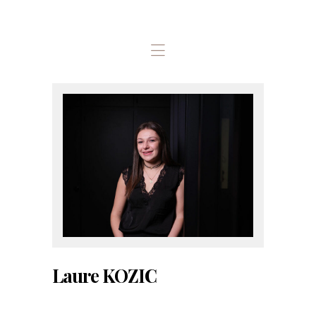
ACCUEIL
LES ASSOCIÉS / LE
CABINET
NOS MISSIONS
OUTILS
L’EQUIPE
CONTACT
Laure KOZIC