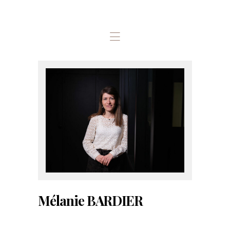
ACCUEIL
LES ASSOCIÉS / LE
CABINET
NOS MISSIONS
OUTILS
L’EQUIPE
CONTACT
Mélanie BARDIER